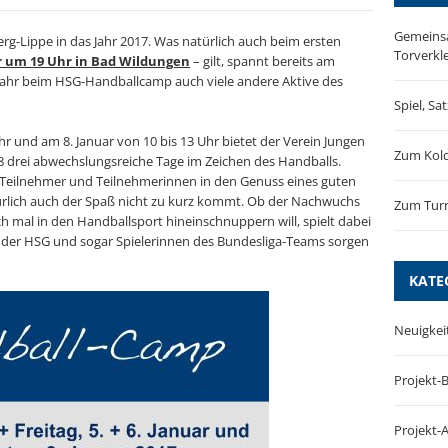
Gemeinsa
rg-Lippe in das Jahr 2017. Was natürlich auch beim ersten
Torverkl
r um 19 Uhr in Bad Wildungen
– gilt, spannt bereits am
jahr beim HSG-Handballcamp auch viele andere Aktive des
Spiel, Sa
Uhr und am 8. Januar von 10 bis 13 Uhr bietet der Verein Jungen
Zum Kol
 drei abwechslungsreiche Tage im Zeichen des Handballs.
ie Teilnehmer und Teilnehmerinnen in den Genuss eines guten
rlich auch der Spaß nicht zu kurz kommt. Ob der Nachwuchs
Zum Turn
h mal in den Handballsport hineinschnuppern will, spielt dabei
er der HSG und sogar Spielerinnen des Bundesliga-Teams sorgen
KATE
Neuigkei
Projekt-B
Projekt