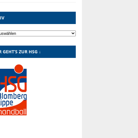
IV
R GEHT’S ZUR HSG ↓