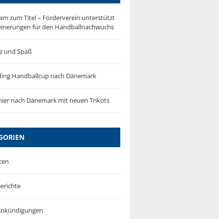
m zum Titel – Förderverein unterstützt
einerungen für den Handballnachwuchs
tz und Spaß
ding Handballcup nach Dänemark
ier nach Dänemark mit neuen Trikots
GORIEN
ten
erichte
-Ankündigungen