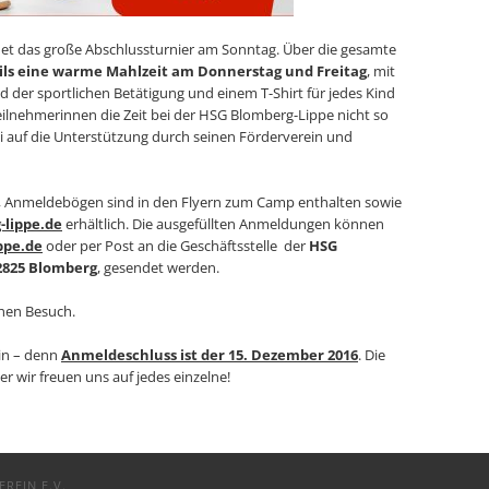
et das große Abschlussturnier am Sonntag. Über die gesamte
ils eine warme Mahlzeit am Donnerstag und Freitag
, mit
d der sportlichen Betätigung und einem T-Shirt für jedes Kind
eilnehmerinnen die Zeit bei der HSG Blomberg-Lippe nicht so
ei auf die Unterstützung durch seinen Förderverein und
o, Anmeldebögen sind in den Flyern zum Camp enthalten sowie
lippe.de
erhältlich. Die ausgefüllten Anmeldungen können
ppe.de
oder per Post an die Geschäftsstelle der
HSG
2825 Blomberg
, gesendet werden.
chen Besuch.
ein – denn
Anmeldeschluss ist der 15. Dezember 2016
. Die
r wir freuen uns auf jedes einzelne!
REIN E.V.