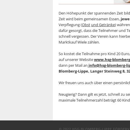
Den Höhepunkt der spannenden Zeit bild
Zeit wird beim gemeinsamen Essen,
jewe
Verpflegung (
Obst
und Getränke
) währen
dafür gesorgt, dass die Teilnehmer und T
schnell vergessen. Der Verein kann hierb
Marktkauf Wiele zählen.
So kostet die Teilnahme pro Kind 20 Eur
auf unserer Website
www.hsg-blomberg-
dann per Mail an
info@hsg-blomberg-li
Blomberg-Lippe,
Langer Steinweg 8, 3
Wir freuen uns auch über einen persönli
Neugierig? Dann gilt es jetzt, schnell zu s
maximale Teilnehmerzahl beträgt 60 Kinde
© 2022
HSG-BLOMBERG-LIPPE FÖRDERVE