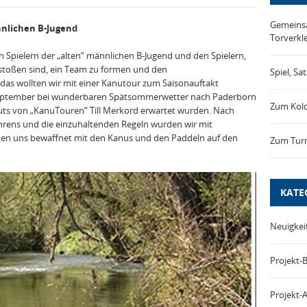
Gemeinsa
nlichen B-Jugend
Torverkl
n Spielern der „alten“ männlichen B-Jugend und den Spielern,
stoßen sind, ein Team zu formen und den
Spiel, Sa
as wollten wir mit einer Kanutour zum Saisonauftakt
. September bei wunderbaren Spätsommerwetter nach Paderborn
Zum Kol
uts von „KanuTouren“ Till Merkord erwartet wurden. Nach
ahrens und die einzuhaltenden Regeln wurden wir mit
n uns bewaffnet mit den Kanus und den Paddeln auf den
Zum Turn
KATE
Neuigkei
Projekt-B
Projekt