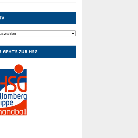
IV
R GEHT’S ZUR HSG ↓