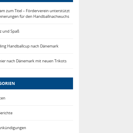
m zum Titel – Förderverein unterstützt
einerungen für den Handballnachwuchs
tz und Spaß
ding Handballcup nach Dänemark
ier nach Dänemark mit neuen Trikots
GORIEN
ten
erichte
-Ankündigungen