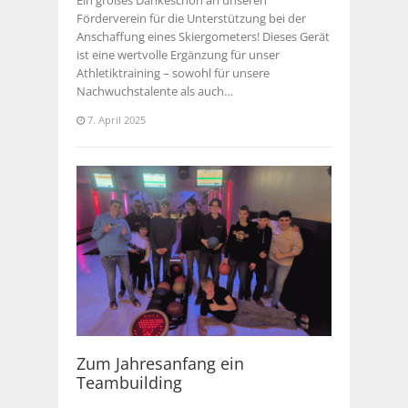
Ein großes Dankeschön an unseren
Förderverein für die Unterstützung bei der
Anschaffung eines Skiergometers! Dieses Gerät
ist eine wertvolle Ergänzung für unser
Athletiktraining – sowohl für unsere
Nachwuchstalente als auch…
7. April 2025
Zum Jahresanfang ein
Teambuilding